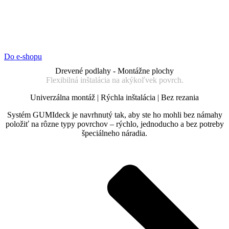
Do e-shopu
Drevené podlahy - Montážne plochy
Flexibilná inštalácia na akýkoľvek povrch.
Univerzálna montáž | Rýchla inštalácia | Bez rezania
Systém GUMIdeck je navrhnutý tak, aby ste ho mohli bez námahy
položiť na rôzne typy povrchov – rýchlo, jednoducho a bez potreby
špeciálneho náradia.