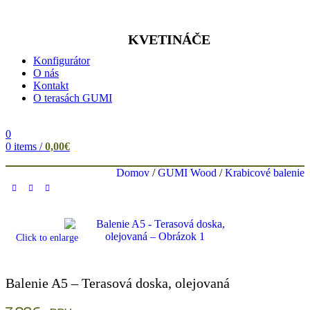
KVETINÁČE
Konfigurátor
O nás
Kontakt
O terasách GUMI
0
0
items
/
0,00
€
Domov
/
GUMI Wood
/
Krabicové balenie
Click to enlarge
Balenie A5 – Terasová doska, olejovaná