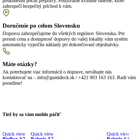
poškodeniu počas prepravy. Používame kvalitné balenie, ktoré
zabezpečí bezpečný príchod k vám.
Doručenie po celom Slovensku
Dopravu zabezpečujeme do všetkých regiónov Slovenska. Pre
presnú cenu a dostupnosť dopravy do vašej lokality vám systém
automaticky vypočíta náklady pri dokončovaní objednávky.
Máte otázky?
Ak potrebujete viac informácií o doprave, neváhajte nás
kontaktovať na – info@gumideck.sk / +421 903 163 163. Radi vám
poradíme!
Tiež by sa vám mohlo páčiť
Quick view
Quick view
Quick view
BigBox A7 –
Balenie A7 –
Balenie A4 –