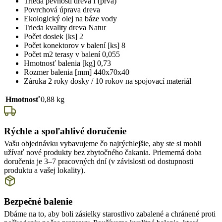
Trieda pevnosti dreva I (prvá)
Povrchová úprava dreva
Ekologický olej na báze vody
Trieda kvality dreva Natur
Počet dosiek [ks] 2
Počet konektorov v balení [ks] 8
Počet m2 terasy v balení 0,055
Hmotnosť balenia [kg] 0,73
Rozmer balenia [mm] 440x70x40
Záruka 2 roky dosky / 10 rokov na spojovací materiál
Hmotnosť
0,88 kg
Rýchle a spoľahlivé doručenie
Vašu objednávku vybavujeme čo najrýchlejšie, aby ste si mohli
užívať nové produkty bez zbytočného čakania. Priemerná doba
doručenia je 3–7 pracovných dní (v závislosti od dostupnosti
produktu a vašej lokality).
Bezpečné balenie
Dbáme na to, aby boli zásielky starostlivo zabalené a chránené proti