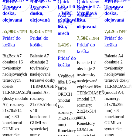
Add to
Add to
Quick
Quick view
Add to
Q
Terasová
Terasová
Lišta L6
Balenie L7-
Terasová
B
wishlist
wishlist
view
Add to
wishlist
v
doska,
doska,
– WPC
Výplňová
doska,
C
Add to
wishlist
A
olejovaná
olejovaná
výplňová
lišta,
olejovaná
W
wishlist
wi
lišta,
olejovaná
t
55,90
€
9,35
€
7,42
€
s DPH
s DPH
s DPH
orech
d
Pridať do
Pridať do
7,50
€
Pridať do
s DPH
g
košíka
košíka
1,41
€
Pridať do
košíka
s
košíka
4
DPH
BigBox A7
Balenie A7
Balenie A4
Pridať do
D
obsahuje 16
obsahuje 2
obsahuje 2
Balenie L7
košíka
P
továrensky
továrensky
továrensky
obsahuje 2
k
naolejovaných
naolejované
naolejované
továrensky
Výplňová
terasových
terasové dosky
terasové dosky
naolejované
lišta L6 vo
B
dosiek
TERMOJASEŇ
TERMOJASEŇ
výplňové lišty
farbe
ob
TERMOJASEŇ
(modul A7,
(modul A4,
TERMOJASEŇ
ORECH
1
(dosky modulu
rozmery:
rozmery:
(modul L7,
(modul
te
A7, rozmery:
21x70x514mm)
21x70x292
rozmery:
L6,
do
21x70x514
s 10
mm) s 8
21x24x514
rozmery:
fa
mm) s 80
konektormi
konektormi
mm).
21x24x500
G
konektormi
GUMI zo
GUMI zo
Konektory
mm).
(m
GUMI zo
syntetickej
syntetickej
GUMI zo
Konektory
ro
syntetickej
gumy.
gumy.
syntetickej