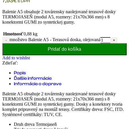
7,93
€
s DPH
Balenie A5 obsahuje 2 továrensky naolejované terasové dosky
TERMOJASEŇ (modul A5, rozmery: 21x70x366 mm) s 8
konektormi GUMI zo syntetickej gumy.
Hmotnosť
0,88 kg
množstvo Balenie A5 - Terasová doska, olejovaná
Pridať do košíka
Add to wishlist
Zdieľať:
Popis
Ďalšie informácie
Informácie o doprave
Balenie A5 obsahuje 2 továrensky naolejované terasové dosky
TERMOJASEŇ (modul A5, rozmery: 21x70x366 mm) s 8
konektormi GUMI zo syntetickej gumy. Dosky a konektory tvoria
komplet pripravený na montáž terasy. Certifikáty dreva: FSC, ITD.
Systémové certifikáty: TUV, CE.
Druh dreva Termojaseň