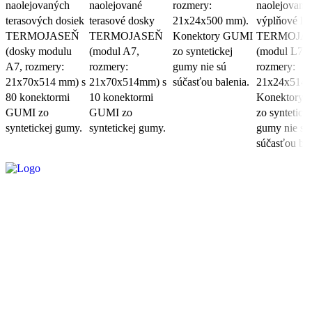
naolejovaných
naolejované
rozmery:
naolejované
terasových dosiek
terasové dosky
21x24x500 mm).
výplňové liš
TERMOJASEŇ
TERMOJASEŇ
Konektory GUMI
TERMOJA
(dosky modulu
(modul A7,
zo syntetickej
(modul L7,
A7, rozmery:
rozmery:
gumy nie sú
rozmery:
21x70x514 mm) s
21x70x514mm) s
súčasťou balenia.
21x24x514 
80 konektormi
10 konektormi
Konektory
GUMI zo
GUMI zo
zo synteticke
syntetickej gumy.
syntetickej gumy.
gumy nie sú
súčasťou bal
Široký výber terasových dosiek, dekorácií a príslušenstva.
Emailová adresa
*