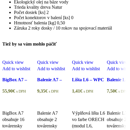
Ekologický olej na báze vody
Trieda kvality dreva Natur
Počet dosiek [ks] 2
Počet konektorov v balení [ks] 0
Hmotnosť balenia [kg] 0,50
Záruka 2 roky dosky / 10 rokov na spojovací materiál
Tiež by sa vám mohlo páčiť
Quick view
Quick view
Quick view
Quick view
Add to wishlist
Add to wishlist
Add to wishlist
Add to wishl
BigBox A7 –
Balenie A7 –
Lišta L6 – WPC
Balenie L7-
Terasová doska,
Terasová doska,
výplňová lišta,
Výplňová li
55,90
€
9,35
€
1,41
€
7,50
€
s DPH
s DPH
s DPH
s DPH
olejovaná
olejovaná
orech
olejovaná
Pridať do košíka
Pridať do košíka
Pridať do košíka
Pridať do k
BigBox A7
Balenie A7
Výplňová lišta L6
Balenie L7
obsahuje 16
obsahuje 2
vo farbe ORECH
obsahuje 2
továrensky
továrensky
(modul L6,
továrensky