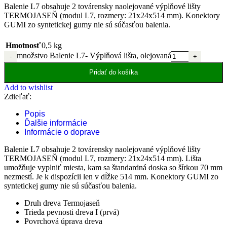
Balenie L7 obsahuje 2 továrensky naolejované výplňové lišty
TERMOJASEŇ (modul L7, rozmery: 21x24x514 mm). Konektory
GUMI zo syntetickej gumy nie sú súčasťou balenia.
Hmotnosť
0,5 kg
množstvo Balenie L7- Výplňová lišta, olejovaná
Pridať do košíka
Add to wishlist
Zdieľať:
Popis
Ďalšie informácie
Informácie o doprave
Balenie L7 obsahuje 2 továrensky naolejované výplňové lišty
TERMOJASEŇ (modul L7, rozmery: 21x24x514 mm). Lišta
umožňuje vyplniť miesta, kam sa štandardná doska so šírkou 70 mm
nezmestí. Je k dispozícii len v dĺžke 514 mm. Konektory GUMI zo
syntetickej gumy nie sú súčasťou balenia.
Druh dreva Termojaseň
Trieda pevnosti dreva I (prvá)
Povrchová úprava dreva