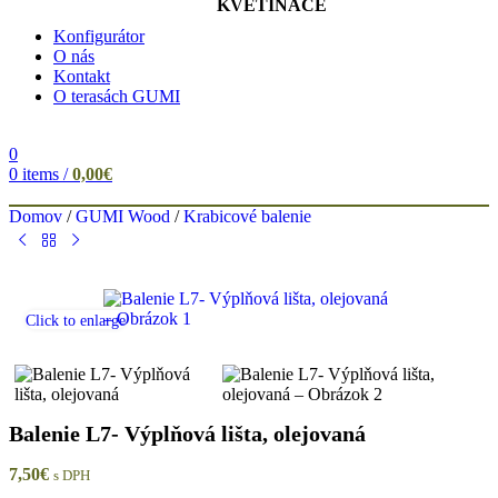
KVETINÁČE
Konfigurátor
O nás
Kontakt
O terasách GUMI
0
0
items
/
0,00
€
Domov
/
GUMI Wood
/
Krabicové balenie
Click to enlarge
Balenie L7- Výplňová lišta, olejovaná
7,50
€
s DPH